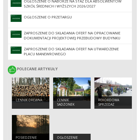
OGŁOSZENIE O NABORZE NA STAŻ DLA ABSOLWENTÓW
SZKÓŁ ŚREDNICH I WYŻSZYCH 2026/2027
OGŁOSZENIE O PRZETARGU
ZAPROSZENIE DO SKŁADANIA OFERT NA OPRACOWANIE
DOKUMENTACJI PROJEKTOWEJ PRZEBUDOWY BUDYNKU
ADMINISTRACYJNO-KANCELARYJNEGO PRZY UL.
WIELOPOLSKEJ 6
ZAPROSZENIE DO SKŁADANIA OFERT NA UTWARDZENIE
PLACU MANEWROWEGO
POLECANE ARTYKUŁY
POLECANE ARTYKUŁY
CENNIK DREWNA
CENNIK
REKORDOWA
SADZONEK
SPRZEDAŻ
CHOINEK
POSIEDZENIE
OGŁOSZENIE