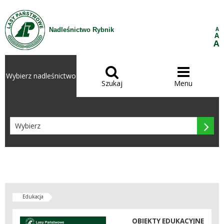
Przejdź do treści
A
Nadleśnictwo Rybnik
A
A


Wybierz nadleśnictwo
Szukaj
Menu

Edukacja
OBIEKTY EDUKACYJNE