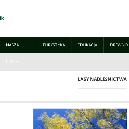
ik
NASZA
TURYSTYKA
EDUKACJA
DREWNO
PRACA
LASY NADLEŚNICTWA