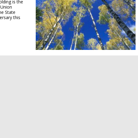
lding is the
 Union
he State
ersary this