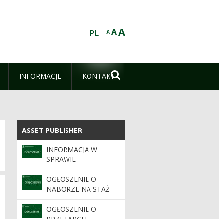
A
A
A
PL

INFORMACJE
KONTAKT
ASSET PUBLISHER
ASSET PUBLISHER
INFORMACJA W
SPRAWIE
WPROWADZENIA
POLITYKI
OGŁOSZENIE O
ANTYKORUPCYJNEJ
NABORZE NA STAŻ
DLA ABSOLWENTÓW
SZKÓŁ ŚREDNICH I
OGŁOSZENIE O
WYŻSZYCH 2026/2027
PRZETARGU