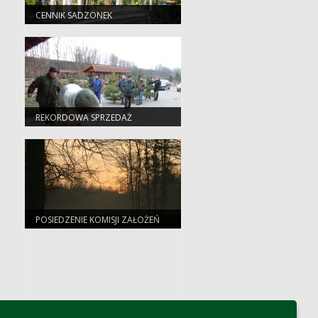
CENNIK SADZONEK
REKORDOWA SPRZEDAŻ
CHOINEK
POSIEDZENIE KOMISJI ZAŁOŻEŃ
PLANU