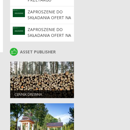
ZAPROSZENIE DO
SKŁADANIA OFERT NA
OPRACOWANIE
DOKUMENTACJI
ZAPROSZENIE DO
PROJEKTOWEJ
SKŁADANIA OFERT NA
PRZEBUDOWY
UTWARDZENIE PLACU
BUDYNKU
MANEWROWEGO
ASSET PUBLISHER
ASSET PUBLISHER
ADMINISTRACYJNO-
KANCELARYJNEGO
PRZY UL.
WIELOPOLSKEJ 6
CENNIK DREWNA