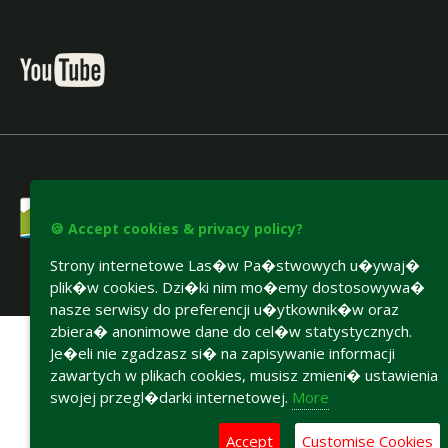
🍪 Accept cookies & privacy policy?
Strony internetowe Las�w Pa�stwowych u�ywaj�
plik�w cookies. Dzi�ki nim mo�emy dostosowywa�
Accesibility declaration
nasze serwisy do preferencji u�ytkownik�w oraz
zbiera� anonimowe dane do cel�w statystycznych.
Je�eli nie zgadzasz si� na zapisywanie informacji
zawartych w plikach cookies, musisz zmieni� ustawienia
swojej przegl�darki internetowej.
More
Accept
Customise Cookies