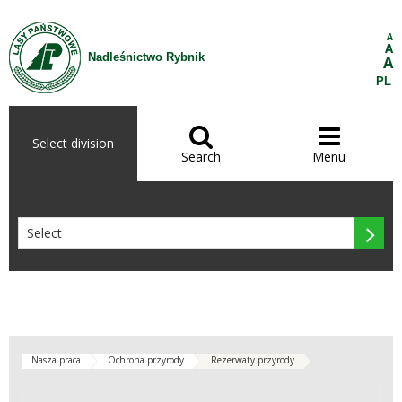
Skip to Content
A
A
Nadleśnictwo Rybnik
A
PL


Select division
Search
Menu

Nasza praca
Ochrona przyrody
Rezerwaty przyrody