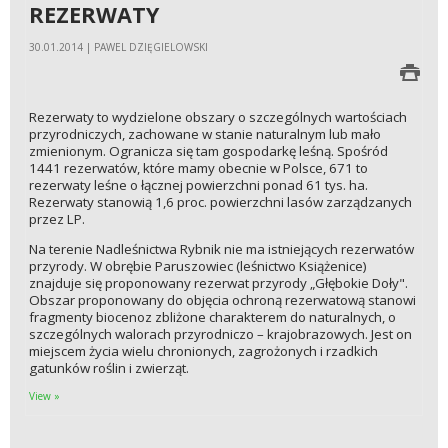
REZERWATY
30.01.2014 | PAWEL DZIĘGIELOWSKI
Rezerwaty to wydzielone obszary o szczególnych wartościach
przyrodniczych, zachowane w stanie naturalnym lub mało
zmienionym. Ogranicza się tam gospodarkę leśną. Spośród
1441 rezerwatów, które mamy obecnie w Polsce, 671 to
rezerwaty leśne o łącznej powierzchni ponad 61 tys. ha.
Rezerwaty stanowią 1,6 proc. powierzchni lasów zarządzanych
przez LP.
Na terenie Nadleśnictwa Rybnik nie ma istniejących rezerwatów
przyrody. W obrębie Paruszowiec (leśnictwo Książenice)
znajduje się proponowany rezerwat przyrody „Głębokie Doły".
Obszar proponowany do objęcia ochroną rezerwatową stanowi
fragmenty biocenoz zbliżone charakterem do naturalnych, o
szczególnych walorach przyrodniczo – krajobrazowych. Jest on
miejscem życia wielu chronionych, zagrożonych i rzadkich
gatunków roślin i zwierząt.
View »