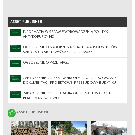
ASSET PUBLISHER
ASSET PUBLISHER
INFORMACJA W SPRAWIE WPROWADZENIA POLITYKI
ANTYKORUPCYJNEJ
OGŁOSZENIE O NABORZE NA STAŻ DLA ABSOLWENTÓW
SZKÓŁ ŚREDNICH I WYŻSZYCH 2026/2027
OGŁOSZENIE O PRZETARGU
ZAPROSZENIE DO SKŁADANIA OFERT NA OPRACOWANIE
DOKUMENTACJI PROJEKTOWEJ PRZEBUDOWY BUDYNKU
ADMINISTRACYJNO-KANCELARYJNEGO PRZY UL.
WIELOPOLSKEJ 6
ZAPROSZENIE DO SKŁADANIA OFERT NA UTWARDZENIE
PLACU MANEWROWEGO
ASSET PUBLISHER
ASSET PUBLISHER