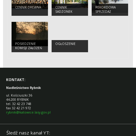
CENNIK DREWNA
CENNIK
REKORDOWA
SADZONEK
SPRZEDAŻ
CHOINEK
POSIEDZENIE
OGŁOSZENIE
KOMISJI ZAŁOŻEŃ
PLANU
KONTAKT:
Nadleśnictwo Rybnik
ul. Kościuszki 36
44-200 RYBNIK
tel. 32 42 23 748
fax 32 42 21 972
rybnik@katowice.lasy.gov.pl
Śledź nasz kanał YT: