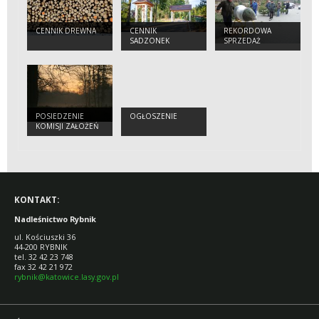
CENNIK DREWNA
CENNIK
REKORDOWA
SADZONEK
SPRZEDAŻ
CHOINEK
POSIEDZENIE
OGŁOSZENIE
KOMISJI ZAŁOŻEŃ
PLANU
KONTAKT:
Nadleśnictwo Rybnik
ul. Kościuszki 36
44-200 RYBNIK
tel. 32 42 23 748
fax 32 42 21 972
rybnik@katowice.lasy.gov.pl