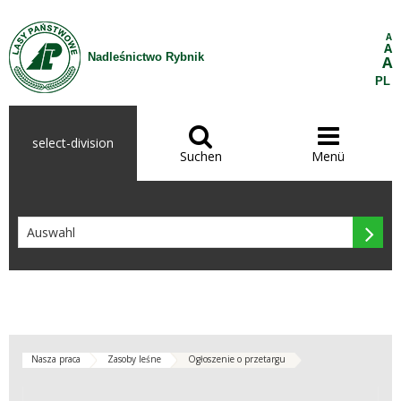
Zum Inhalt wechseln
A
A
Nadleśnictwo Rybnik
A
PL


select-division
Suchen
Menü

Nasza praca
Zasoby leśne
Ogłoszenie o przetargu