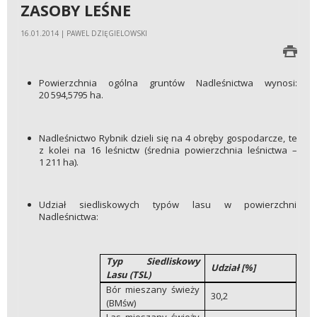
ZASOBY LEŚNE
16.01.2014 | PAWEL DZIĘGIELOWSKI
Powierzchnia ogólna gruntów Nadleśnictwa wynosi:
20 594,5795 ha.
Nadleśnictwo Rybnik dzieli się na 4 obręby gospodarcze, te
z kolei na 16 leśnictw (średnia powierzchnia leśnictwa –
1 211 ha).
Udział siedliskowych typów lasu w powierzchni
Nadleśnictwa:
Typ Siedliskowy
Udział [%]
Lasu (TSL)
Bór mieszany świeży
30,2
(BMśw)
Las mieszany świeży