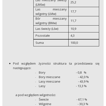
25,2
(LMśw)
Las mieszany
17,7
wilgotny (LMw)
Bór mieszany
11,7
wilgotny (BMw)
Las świeży (Lśw)
10,9
Pozostałe
4,3
Suma
100,0
Pod względem żyzności struktura ta przedstawia się
następująco:
Bory - 0,8 %
-
Bory mieszane - 42,0 %
-
Lasy mieszane - 43,9 %
-
Lasy - 13,3 %
-
a pod względem wilgotności:
Świeże - 67,1 %
-
Wilgotne - 30,3 %
-