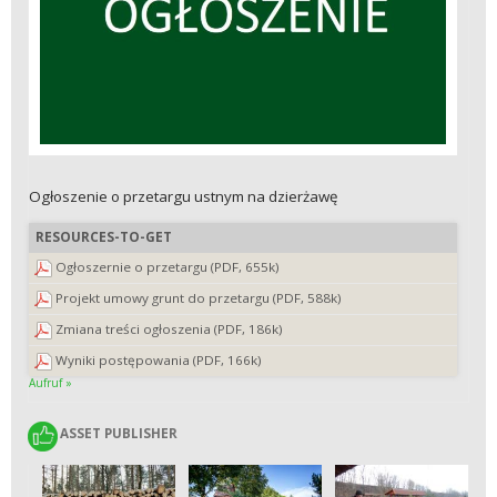
Ogłoszenie o przetargu ustnym na dzierżawę
RESOURCES-TO-GET
Ogłoszernie o przetargu (PDF, 655k)
Projekt umowy grunt do przetargu (PDF, 588k)
Zmiana treści ogłoszenia (PDF, 186k)
Wyniki postępowania (PDF, 166k)
Aufruf »
ASSET PUBLISHER
ASSET PUBLISHER