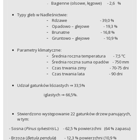
Bagienne (olsowe, łęgowe) - 2,6 %
-
Typy gleb w Nadleśnictwie:
-
Rdzawe - 39,0 %
-
Opadowo – glejowe - 19,3 %
-
Brunatne - 16,8 %
-
Gruntowo – glejowe - 10,9 %
Parametry klimatyczne:
-
Średnia roczna temperatura - 7,5 ºC
-
Średnia roczna suma opadów - 750 mm
-
Czas trwania zimy - 70-75 dni
-
Czas trwania lata - 90 dni
Udział gatunków liściastych ⇒ 33,5%
iglastych ⇒ 66,5%.
Stwierdzono występowanie 22 gatunków drzew panujących,
w tym:
- Sosna (
Pinus sylvestris
L.) - 62,5 % powierzchni (64 % zapasu)
- Brzoza (
Betula pendula
) - 12,3 % powierzchni (10,9 %