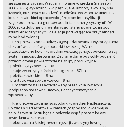
się szereg urządzeń. W rocznym planie łowieckim (na sezon
2006 / 2007) wykazano: 234 paśniki, 878 ambon, 3 woliery, 648
lizawek, 607 innych urządzeń. Nadleśnictwo w porozumieniu z
kołami łowieckimi opracowało „Program intensyfikacji
zagospodarowania gruntów pod liniami energetycznymi". W
2006 roku dokonano inwentaryzacji stanu powierzchni pod
liniami energetycznymi, dzieląc je pod względem przydatności
rolno-hodowlanej.
Przeprowadzono analizę zagospodarowania i wykorzystania
obszarów dla celów gospodarki łowieckiej. Wyniki
przedstawiono kołom łowieckim wskazując najodpowiedniejszy
system zagospodarowania. Zebrane dane pozwoliły podzielić
przedmiotowe powierzchnie na grupy produkcyjne:
• poletka zgryzowe – 27 ha
• ostoje zwierzyny, użytki ekologiczne – 67 ha
• poletka łowieckie – 18 ha
• plantacje wierzby zgryzowej – 9 ha
Program został zaakceptowany przez koła łowieckie
(podpisano stosowne umowy) i jest systematycznie
wprowadzany.
Kierunkowe zadania gospodarki łowieckiej Nadleśnictwa.
Do zadań Nadleśnictwa w ramach gospodarki łowieckiej w
najbliższym 10-leciu będzie należała współpraca z kołami
łowieckimi w zakresie:
• dokonywania ścisłej inwentaryzacji zwierzyny łownej