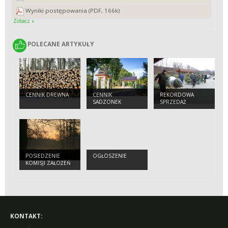
Wyniki postępowania (PDF, 166k)
Zobacz »
POLECANE ARTYKUŁY
POLECANE ARTYKUŁY
CENNIK DREWNA
CENNIK
REKORDOWA
SADZONEK
SPRZEDAŻ
CHOINEK
POSIEDZENIE
OGŁOSZENIE
KOMISJI ZAŁOŻEŃ
PLANU
KONTAKT: