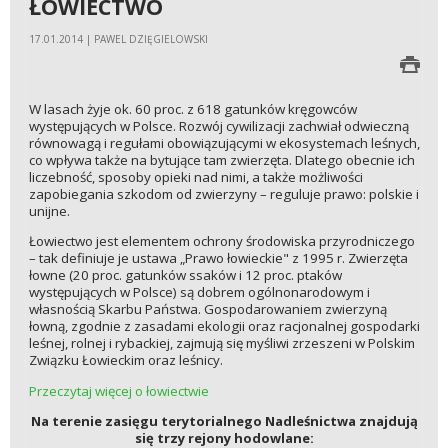
ŁOWIECTWO
17.01.2014 | PAWEL DZIĘGIELOWSKI
W lasach żyje ok. 60 proc. z 618 gatunków kręgowców
występujących w Polsce. Rozwój cywilizacji zachwiał odwieczną
równowagą i regułami obowiązującymi w ekosystemach leśnych,
co wpływa także na bytujące tam zwierzęta. Dlatego obecnie ich
liczebność, sposoby opieki nad nimi, a także możliwości
zapobiegania szkodom od zwierzyny – reguluje prawo: polskie i
unijne.
Łowiectwo jest elementem ochrony środowiska przyrodniczego
– tak definiuje je ustawa „Prawo łowieckie" z 1995 r. Zwierzęta
łowne (20 proc. gatunków ssaków i 12 proc. ptaków
występujących w Polsce) są dobrem ogólnonarodowym i
własnością Skarbu Państwa. Gospodarowaniem zwierzyną
łowną, zgodnie z zasadami ekologii oraz racjonalnej gospodarki
leśnej, rolnej i rybackiej, zajmują się myśliwi zrzeszeni w Polskim
Związku Łowieckim oraz leśnicy.
Przeczytaj więcej o łowiectwie
Na terenie zasięgu terytorialnego Nadleśnictwa znajdują
się trzy rejony hodowlane: