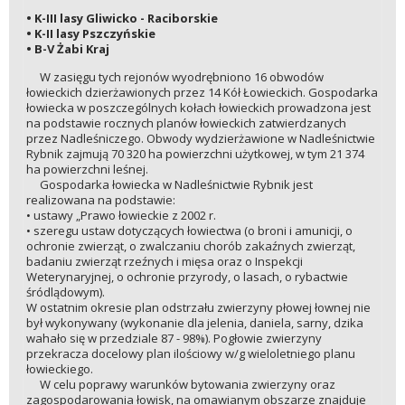
• K-III lasy Gliwicko - Raciborskie
• K-II lasy Pszczyńskie
• B-V Żabi Kraj
W zasięgu tych rejonów wyodrębniono 16 obwodów
łowieckich dzierżawionych przez 14 Kół Łowieckich. Gospodarka
łowiecka w poszczególnych kołach łowieckich prowadzona jest
na podstawie rocznych planów łowieckich zatwierdzanych
przez Nadleśniczego. Obwody wydzierżawione w Nadleśnictwie
Rybnik zajmują 70 320 ha powierzchni użytkowej, w tym 21 374
ha powierzchni leśnej.
Gospodarka łowiecka w Nadleśnictwie Rybnik jest
realizowana na podstawie:
• ustawy „Prawo łowieckie z 2002 r.
• szeregu ustaw dotyczących łowiectwa (o broni i amunicji, o
ochronie zwierząt, o zwalczaniu chorób zakaźnych zwierząt,
badaniu zwierząt rzeźnych i mięsa oraz o Inspekcji
Weterynaryjnej, o ochronie przyrody, o lasach, o rybactwie
śródlądowym).
W ostatnim okresie plan odstrzału zwierzyny płowej łownej nie
był wykonywany (wykonanie dla jelenia, daniela, sarny, dzika
wahało się w przedziale 87 - 98%). Pogłowie zwierzyny
przekracza docelowy plan ilościowy w/g wieloletniego planu
łowieckiego.
W celu poprawy warunków bytowania zwierzyny oraz
zagospodarowania łowisk, na omawianym obszarze znajduje