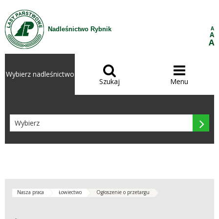
Przejdź do treści
A
Nadleśnictwo Rybnik
A
A


Wybierz nadleśnictwo
Szukaj
Menu

Nasza praca
Łowiectwo
Ogłoszenie o przetargu