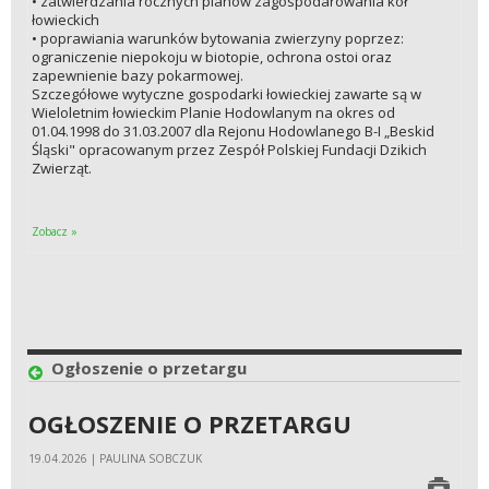
• zatwierdzania rocznych planów zagospodarowania kół
łowieckich
• poprawiania warunków bytowania zwierzyny poprzez:
ograniczenie niepokoju w biotopie, ochrona ostoi oraz
zapewnienie bazy pokarmowej.
Szczegółowe wytyczne gospodarki łowieckiej zawarte są w
Wieloletnim łowieckim Planie Hodowlanym na okres od
01.04.1998 do 31.03.2007 dla Rejonu Hodowlanego B-I „Beskid
Śląski" opracowanym przez Zespół Polskiej Fundacji Dzikich
Zwierząt.
Zobacz »
Ogłoszenie o przetargu
OGŁOSZENIE O PRZETARGU
19.04.2026 | PAULINA SOBCZUK